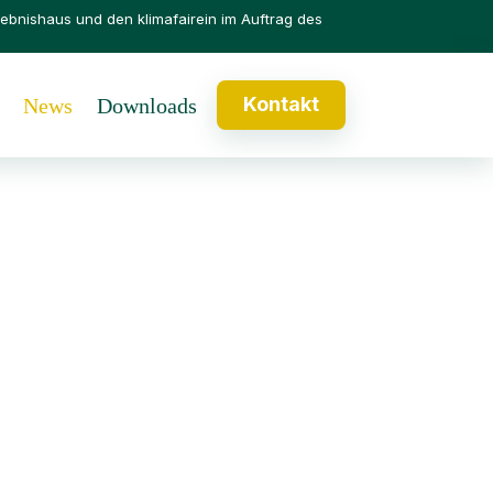
lebnishaus
und den
klimafairein
im Auftrag des
Kontakt
News
Downloads