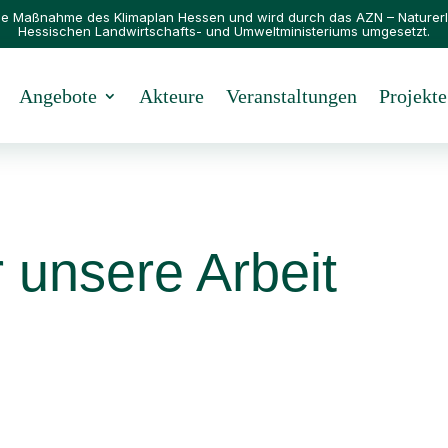
eine Maßnahme des
Klimaplan Hessen
und wird durch das
AZN – Naturer
Hessischen Landwirtschafts- und Umweltministeriums umgesetzt.
Angebote
Akteure
Veranstaltungen
Projekte
 unsere Arbeit